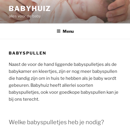
Ga
BABYHUIZ
naar
alles voor de baby
de
inhoud
Menu
BABYSPULLEN
Naast de voor de hand liggende babyspulletjes als de
babykamer en kleertjes, zijn er nog meer babyspullen
die handig zijn om in huis te hebben als je baby wordt
gebeuren. Babyhuiz heeft allerlei soorten
babyspulletjes, ook voor goedkope babyspullen kan je
bij ons terecht.
Welke babyspulletjes heb je nodig?