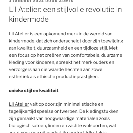
GEPLAATST
3 JANUARI 2024
DOOR
ADMIN
OP
Lil Atelier: een stijlvolle revolutie in
kindermode
Lil Atelier is een opkomend merk in de wereld van
kindermode, dat zich onderscheidt door zijn toewijding
aan kwaliteit, duurzaamheid en een tijdloze stijl. Met
een focus op het creëren van comfortabele, duurzame
kleding voor kinderen, spreekt het merk ouders en
verzorgers aan die waarde hechten aan zowel
esthetiek als ethische productiepraktijken.
unieke stijl en kwaliteit
Lil Atelier
valt op door zijn minimalistische en
tegelijkertijd speelse ontwerpen. De kledingstukken
zijn gemaakt van hoogwaardige materialen zoals
biologisch katoen, linnen en zachte wolsoorten, wat
zorgt voor een uitzonderlijk comfort. Elk stuk is