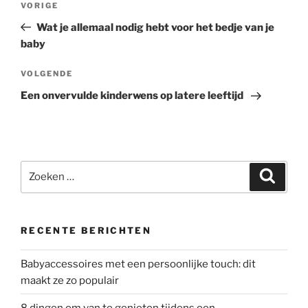
Vorig
VORIGE
navigatie
bericht
Wat je allemaal nodig hebt voor het bedje van je
baby
Volgend
VOLGENDE
bericht
Een onvervulde kinderwens op latere leeftijd
Zoeken
Zoeke
naar:
RECENTE BERICHTEN
Babyaccessoires met een persoonlijke touch: dit
maakt ze zo populair
8 dingen om van te genieten tijdens een